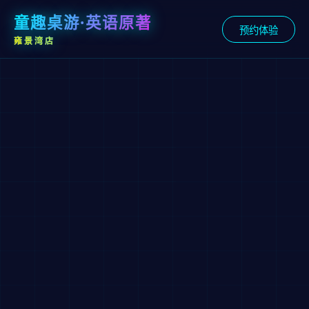
童趣桌游·英语原著
预约体验
雍景湾店