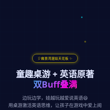
🎈雍景湾遛娃天花板 ✨
童趣桌游 + 英语原著
双Buff叠满
边玩边学，娃越玩越爱说英语😆
用桌游激活英语思维，让孩子在游戏中爱上阅